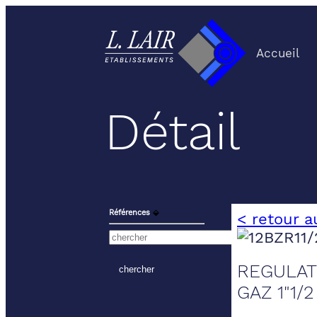
Accueil
Détail
Références
⬙
< retour a
REGULAT
GAZ 1"1/2