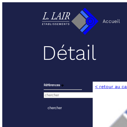
Accueil
Détail
Références
⬙
< retour au c