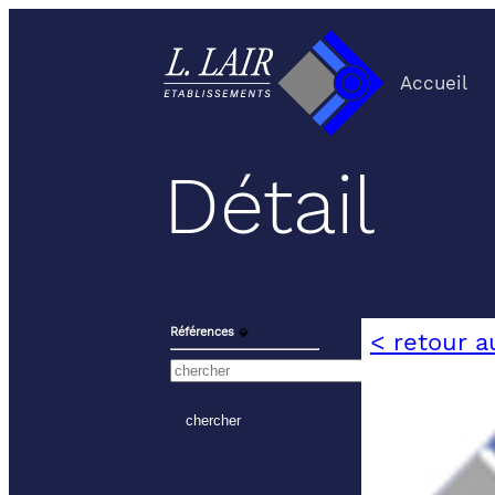
Accueil
Détail
Références
⬙
< retour a