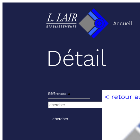
Accueil
Détail
Références
⬙
< retour a