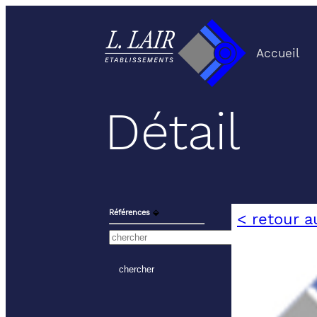
Accueil
Détail
Références
⬙
< retour a