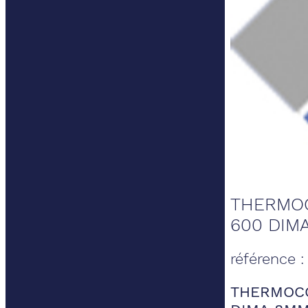
THERMOC
600 DIM
référence 
THERMOCO