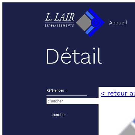
Accueil
Détail
Références
⬙
< retour a