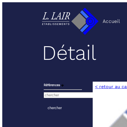
Accueil
Détail
Références
⬙
< retour au c