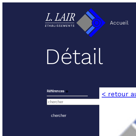
Accueil
Détail
Références
⬙
< retour a