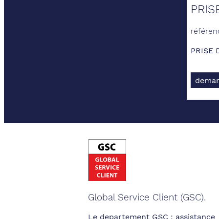
PRIS
référen
PRISE 
deman
Global Service Client (GSC).
Le departement GSC : assistance