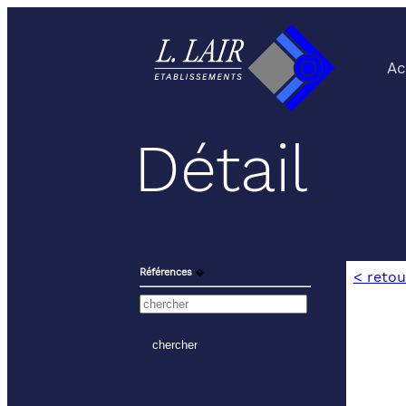
Ac
Détail
Références
⬙
< retou