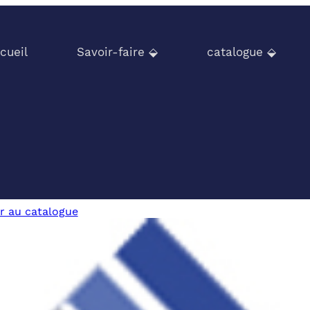
cueil
Savoir-faire ⬙
catalogue ⬙
r au catalogue