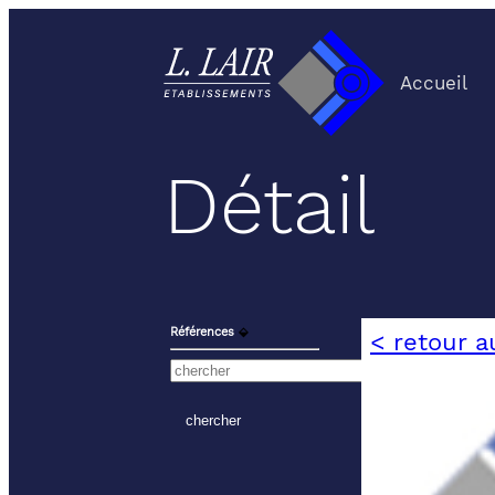
Accueil
Détail
Références
⬙
< retour a