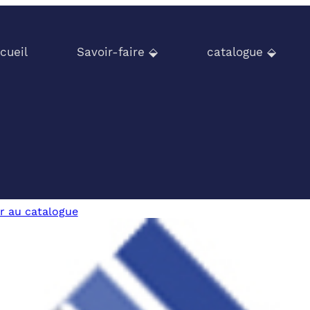
cueil
Savoir-faire ⬙
catalogue ⬙
r au catalogue