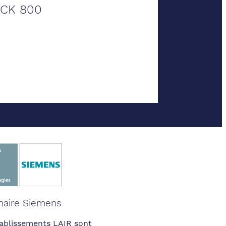
CK 800
naire Siemens
ablissements LAIR sont