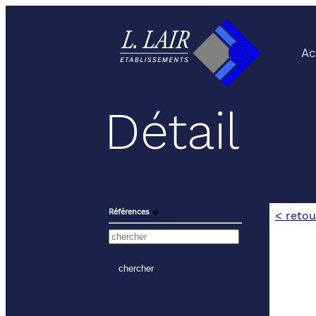
Ac
Détail
Références
⬙
< retou