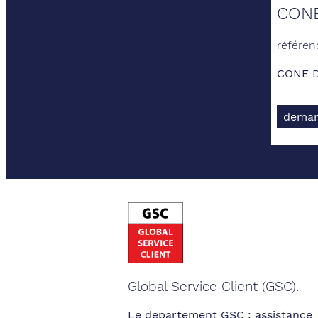
CONE
référen
CONE 
deman
Global Service Client (GSC).
Le departement GSC : assistance