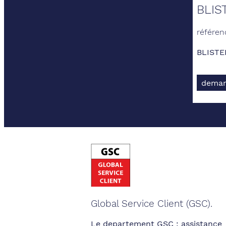
BLIS
référen
BLISTE
deman
Global Service Client (GSC).
Le departement GSC : assistance