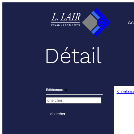
Ac
Détail
Références
⬙
< retou