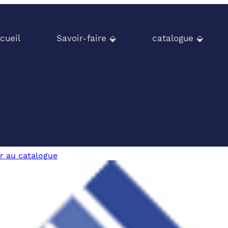
cueil
Savoir-faire ⬙
catalogue ⬙
r au catalogue