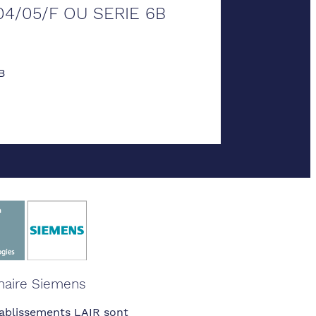
04/05/F OU SERIE 6B
B
naire Siemens
ablissements LAIR sont