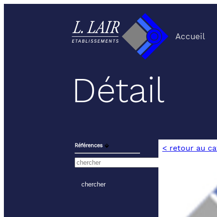
Accueil
Détail
Références
⬙
< retour au c