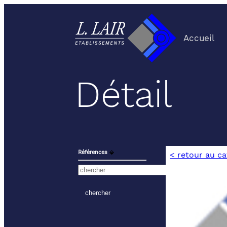
Accueil
Détail
Références
⬙
< retour au c