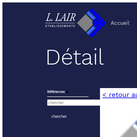
Accueil
Détail
Références
⬙
< retour a