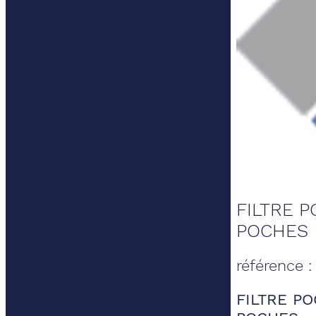
FILTRE 
POCHES
référence 
FILTRE P