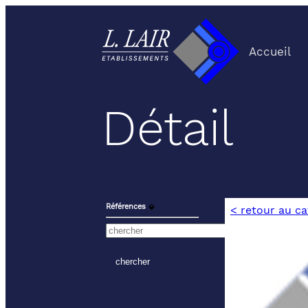
Accueil
Détail
Références
⬙
< retour au c