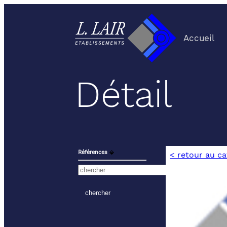
Accueil
Détail
Références
⬙
< retour au c