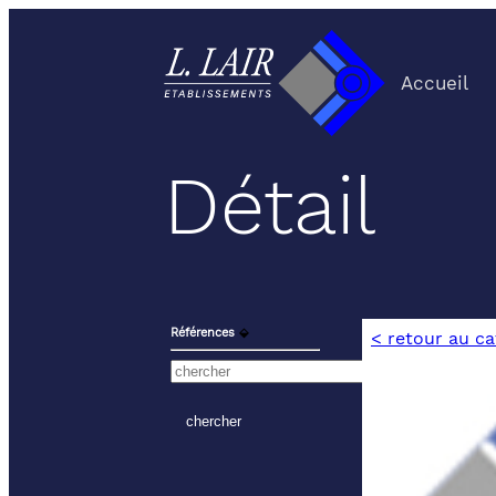
Accueil
Détail
Références
⬙
< retour au c