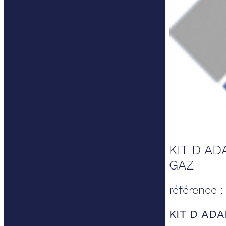
KIT D AD
GAZ
référence 
KIT D ADA