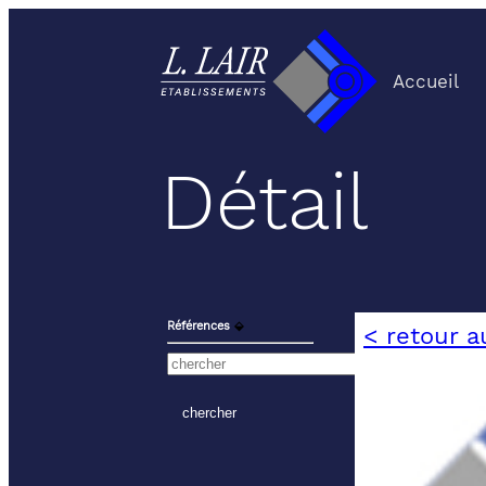
Accueil
Détail
Références
⬙
< retour a