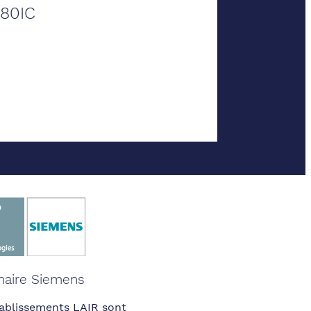
80IC
naire Siemens
ablissements LAIR sont