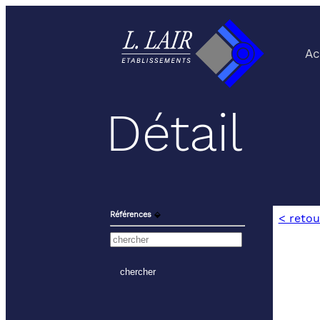
Ac
Détail
Références
⬙
< retou