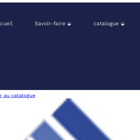
cueil
Savoir-faire ⬙
catalogue ⬙
r au catalogue