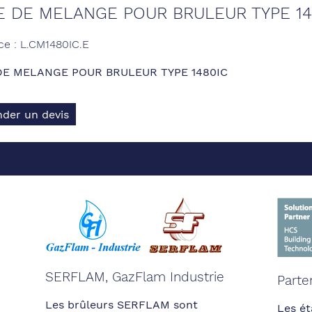
 DE MELANGE POUR BRULEUR TYPE 14
ce : L.CM1480IC.E
E MELANGE POUR BRULEUR TYPE 1480IC
der un devis
SERFLAM, GazFlam Industrie
Parte
Les brûleurs SERFLAM sont
Les ét