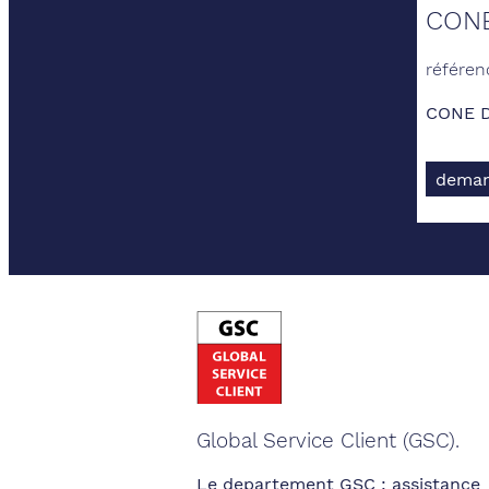
CONE
référen
CONE D
deman
Global Service Client (GSC).
Le departement GSC : assistance