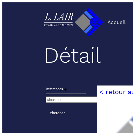
Accueil
Détail
Références
⬙
< retour a