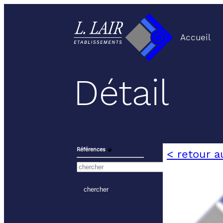
Accueil
Détail
Références
⬙
< retour a