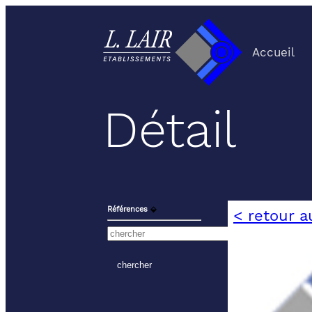
Accueil
Détail
Références
⬙
< retour a