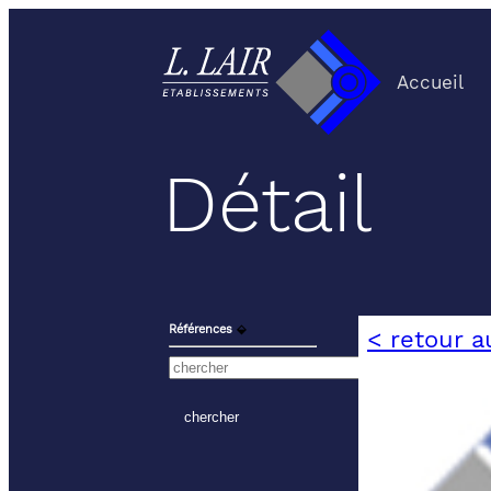
Accueil
Détail
Références
⬙
< retour a