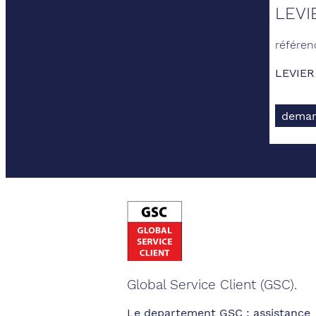
LEVI
référen
LEVIER
deman
Global Service Client (GSC).
Le departement GSC : assistance