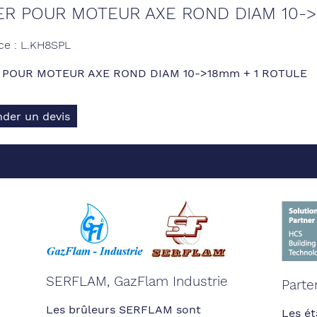
ER POUR MOTEUR AXE ROND DIAM 10-
ce : L.KH8SPL
 POUR MOTEUR AXE ROND DIAM 10->18mm + 1 ROTULE
der un devis
SERFLAM, GazFlam Industrie
Parte
Les brûleurs SERFLAM sont
Les ét