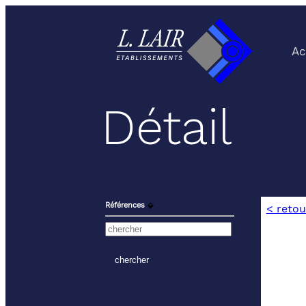
Ac
Détail
Références
⬙
< retou