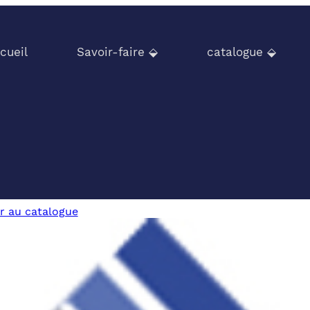
cueil
Savoir-faire ⬙
catalogue ⬙
r au catalogue