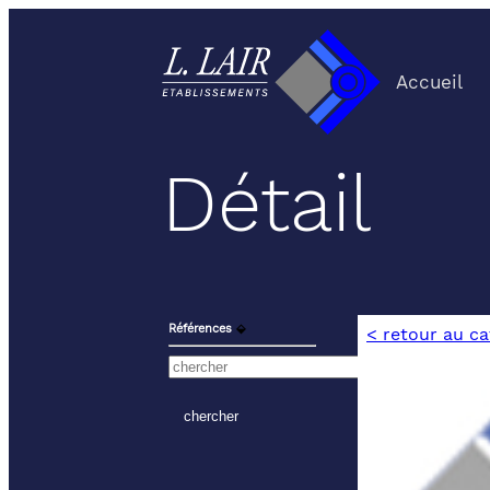
Accueil
Détail
Références
⬙
< retour au c