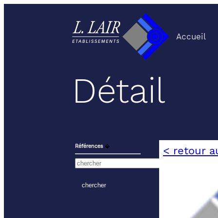
Accueil
Détail
Références
⬙
< retour a