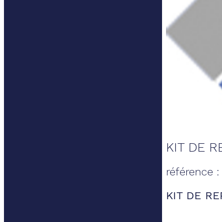
KIT DE 
référence 
KIT DE R