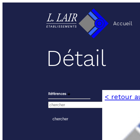
Accueil
Détail
Références
⬙
< retour a