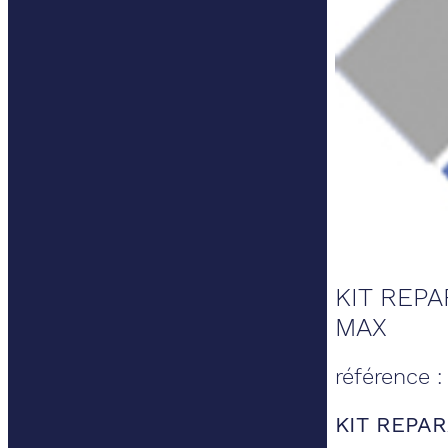
KIT REP
MAX
référence 
KIT REPA