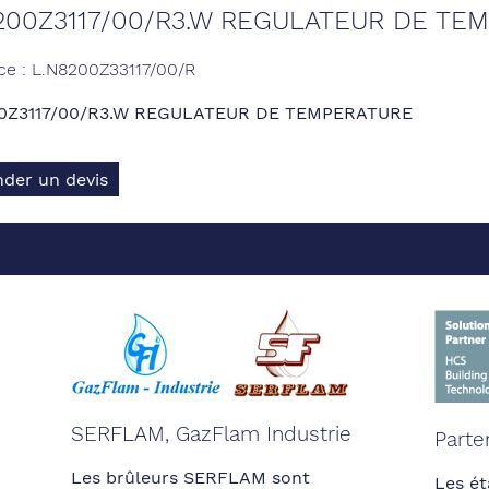
200Z3117/00/R3.W REGULATEUR DE TE
ce : L.N8200Z33117/00/R
0Z3117/00/R3.W REGULATEUR DE TEMPERATURE
der un devis
SERFLAM, GazFlam Industrie
Parte
Les brûleurs SERFLAM sont
Les ét