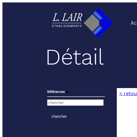
Ac
Détail
Références
⬙
< retou