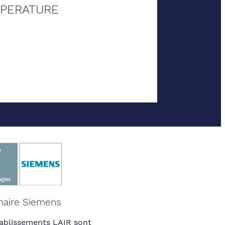
MPERATURE
naire Siemens
ablissements LAIR sont