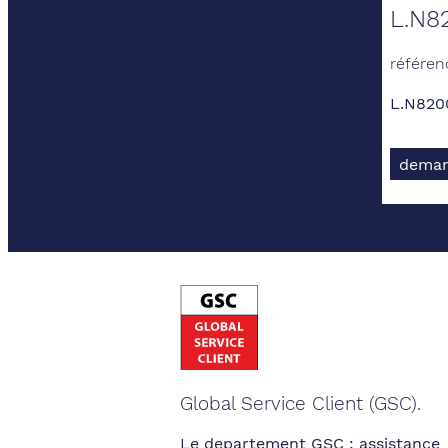
L.N8
référen
L.N820
deman
Global Service Client (GSC).
Le departement GSC : assistance