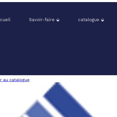
cueil
Savoir-faire ⬙
catalogue ⬙
r au catalogue