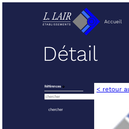
Accueil
Détail
Références
⬙
< retour a