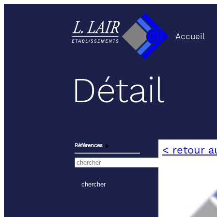
Accueil
Détail
Références
⬙
< retour a