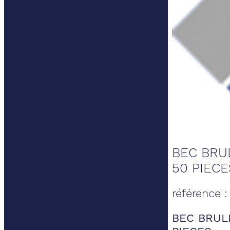
BEC BRU
50 PIECE
référence 
BEC BRUL