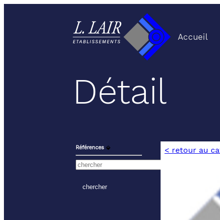
Accueil
Détail
Références
⬙
< retour au c