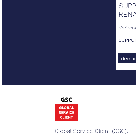
SUPP
REN
référen
SUPPOR
deman
Global Service Client (GSC).