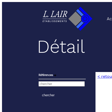
Ac
Détail
Références
⬙
< retou