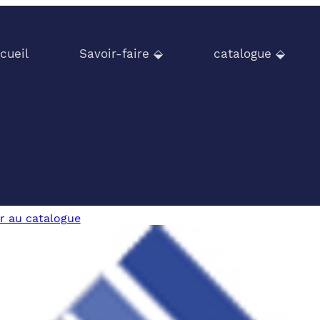
cueil
Savoir-faire ⬙
catalogue ⬙
r au catalogue