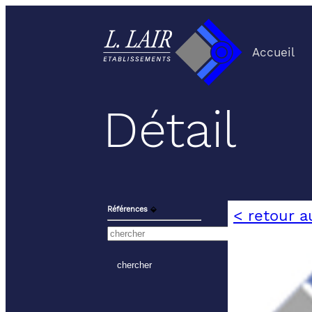
Accueil
Détail
Références
⬙
< retour a