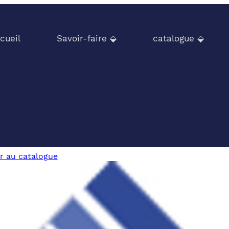
cueil
Savoir-faire ⬙
catalogue ⬙
r au catalogue