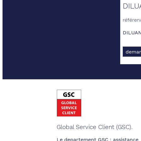
DILU
référen
DILUAN
deman
Global Service Client (GSC).
Le departement GSC : assistance