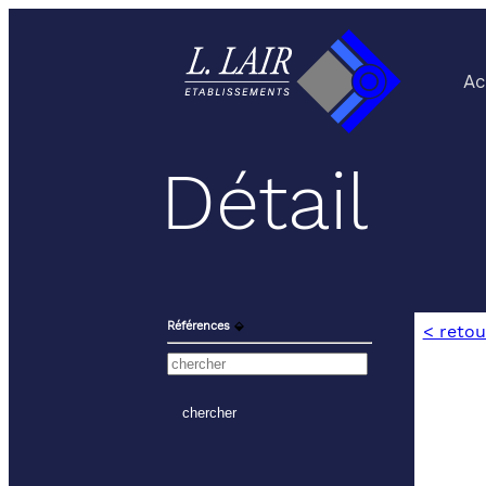
Ac
Détail
Références
⬙
< retou