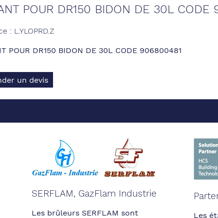
ANT POUR DR150 BIDON DE 30L CODE 
ce : L.YLOPRD.Z
T POUR DR150 BIDON DE 30L CODE 906800481
der un devis
SERFLAM, GazFlam Industrie
Parte
Les brûleurs SERFLAM sont
Les ét