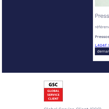
Pres
référen
Presso
L404F f
deman