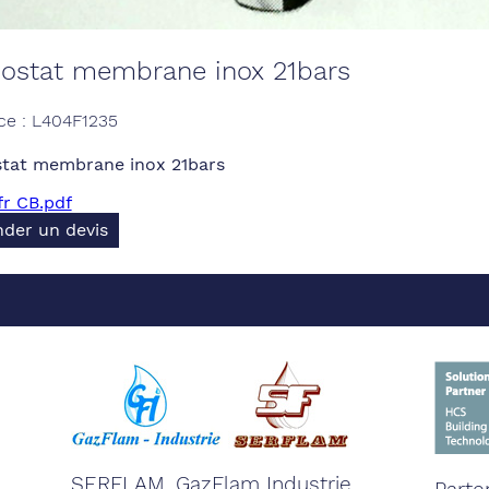
sostat membrane inox 21bars
ce : L404F1235
stat membrane inox 21bars
r CB.pdf
der un devis
SERFLAM, GazFlam Industrie