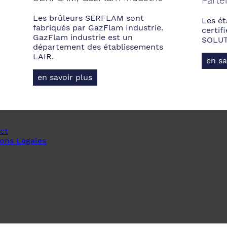
Parte
Les brûleurs SERFLAM sont
Les ét
fabriqués par GazFlam Industrie.
certi
GazFlam industrie est un
SOLUT
département des établissements
LAIR.
en sa
en savoir plus
ct
ons Légales