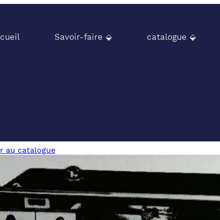
cueil
Savoir-faire ⬙
catalogue ⬙
r au catalogue