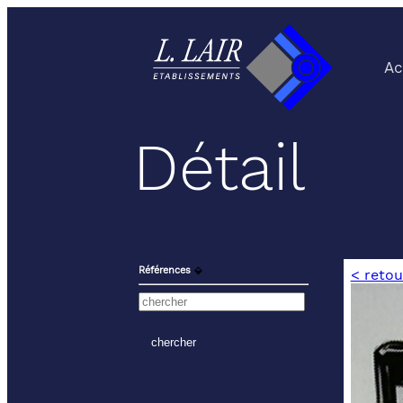
Ac
Détail
Références
⬙
< retou