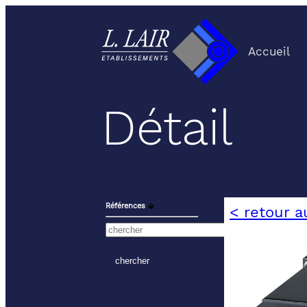
Accueil
Détail
Références
⬙
< retour a