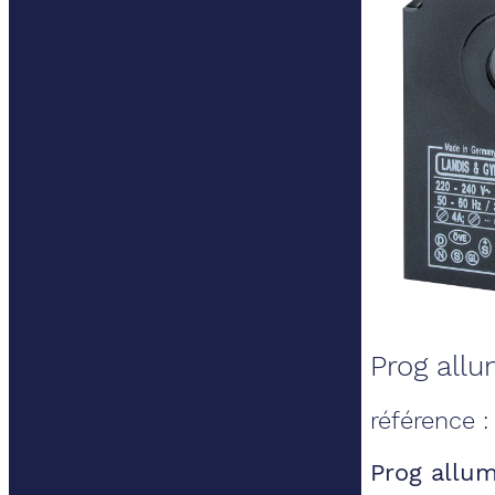
Prog allu
référence :
Prog allum