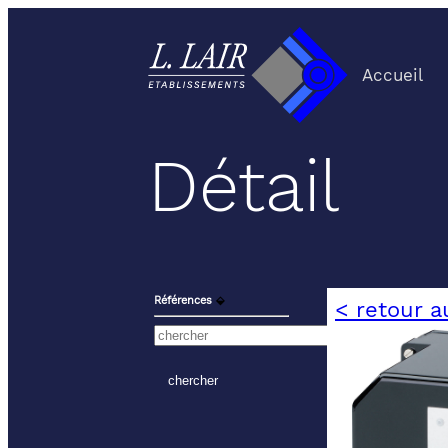
Accueil
Détail
Références
⬙
< retour a