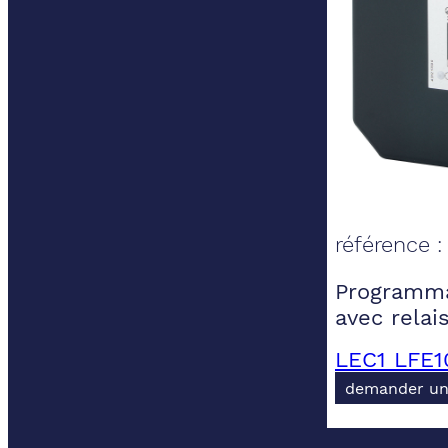
référence 
Programmat
avec rela
LEC1 LFE1
demander un