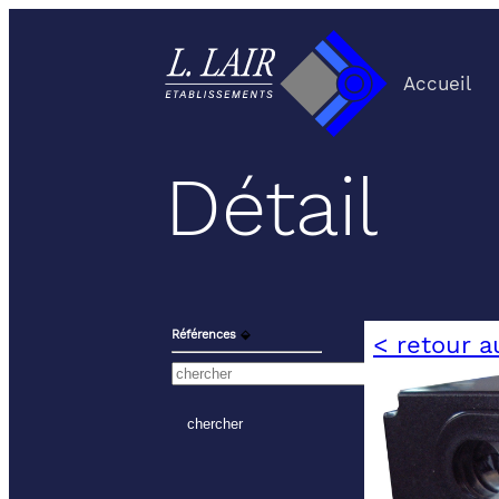
Accueil
Détail
Références
⬙
< retour a