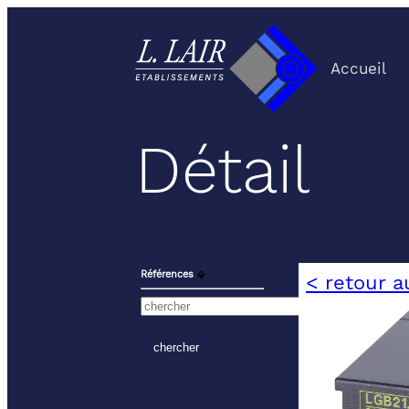
Accueil
Détail
Références
⬙
< retour a