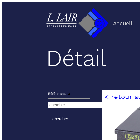
Accueil
Détail
Références
⬙
< retour a