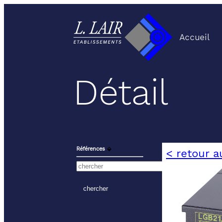
Accueil
Détail
Références
⬙
< retour a