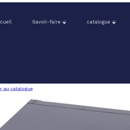
cueil
Savoir-faire ⬙
catalogue ⬙
r au catalogue