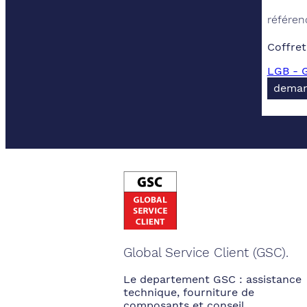
référen
Coffret
LGB - G
deman
Global Service Client (GSC).
Le departement GSC : assistance
technique, fourniture de
composants et conseil.