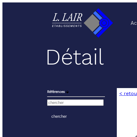
Ac
Détail
Références
⬙
< retou