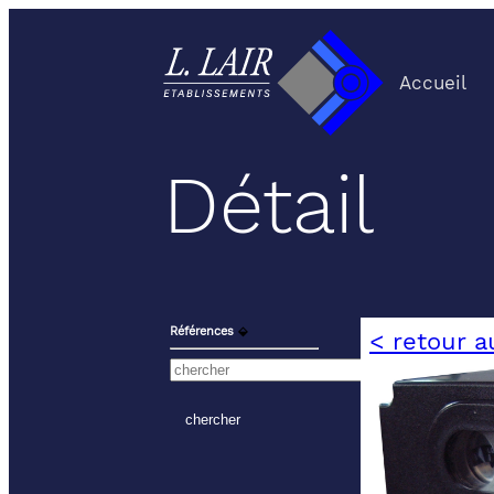
Accueil
Détail
Références
⬙
< retour a