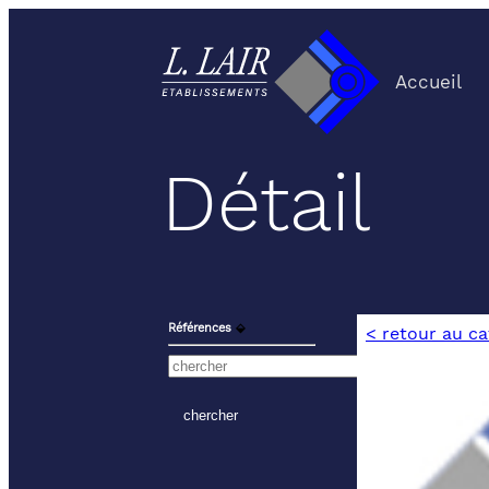
Accueil
Détail
Références
⬙
< retour au c