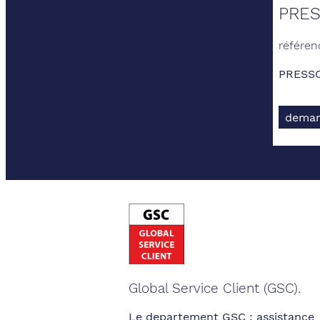
PRES
référen
PRESSO
deman
Global Service Client (GSC).
Le departement GSC : assistance