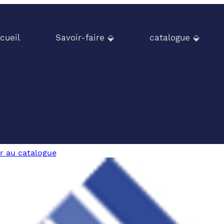
cueil
Savoir-faire ⬙
catalogue ⬙
r au catalogue