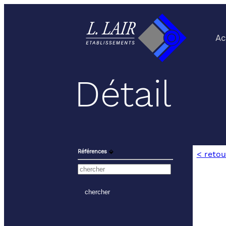
Ac
Détail
Références
⬙
< retou