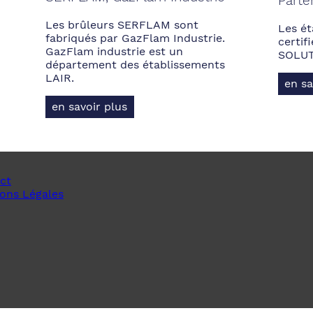
Parte
Les brûleurs SERFLAM sont
Les ét
fabriqués par GazFlam Industrie.
certi
GazFlam industrie est un
SOLUT
département des établissements
LAIR.
en sa
en savoir plus
ct
ons Légales