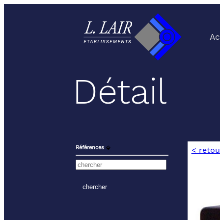
Ac
Détail
Références
⬙
< retou