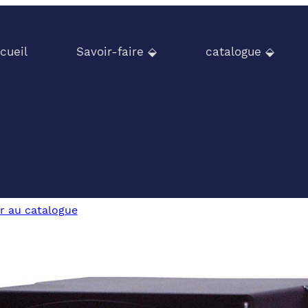
cueil
Savoir-faire ⬙
catalogue ⬙
r au catalogue