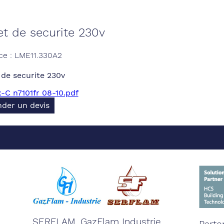
et de securite 230v
ce : LME11.330A2
 de securite 230v
C n7101fr 08-10.pdf
der un devis
SERFLAM, GazFlam Industrie