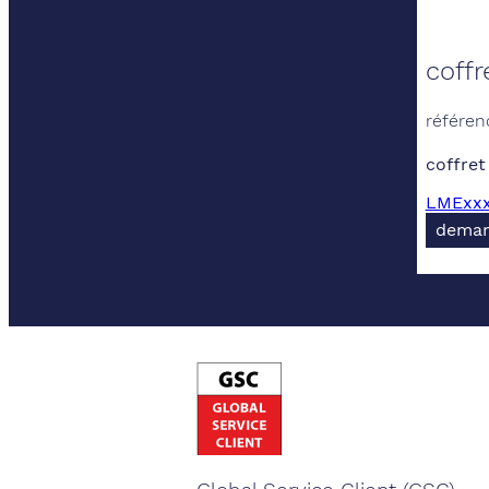
coffr
référen
coffret
LMExxx-
deman