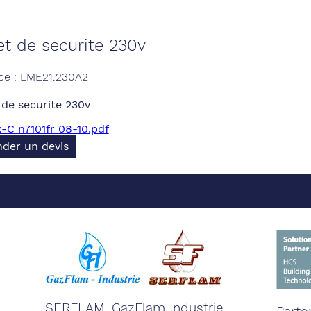
et de securite 230v
ce : LME21.230A2
 de securite 230v
C n7101fr 08-10.pdf
der un devis
SERFLAM, GazFlam Industrie