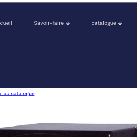
cueil
Savoir-faire ⬙
catalogue ⬙
r au catalogue