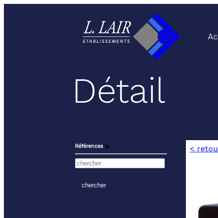
Ac
Détail
Références
⬙
< retou