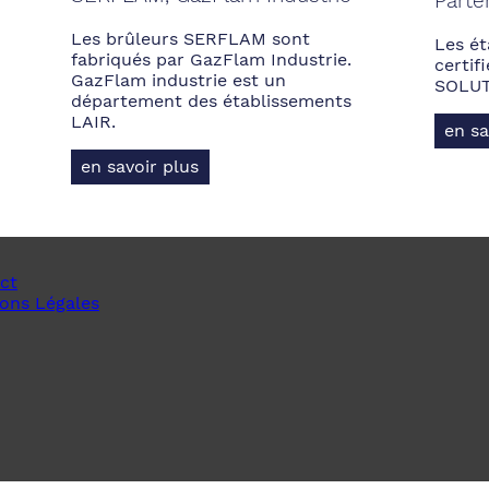
Parte
Les brûleurs SERFLAM sont
Les ét
fabriqués par GazFlam Industrie.
certi
GazFlam industrie est un
SOLUT
département des établissements
LAIR.
en sa
en savoir plus
ct
ons Légales