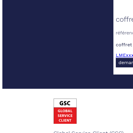
coffr
référen
coffret
LMExxx-
deman