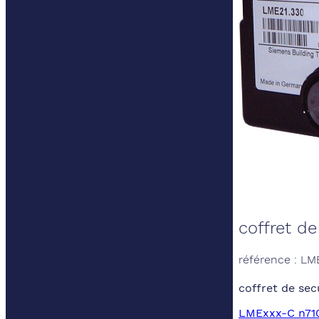
coffret de
référence : LM
coffret de sec
LMExxx-C n710