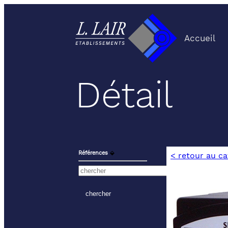
Accueil
Détail
Références
⬙
< retour au c