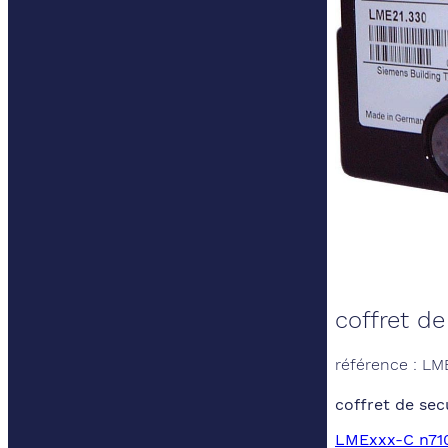
coffret de
référence : LM
coffret de sec
LMExxx-C n710