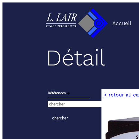
Accueil
Détail
Références
⬙
< retour au c